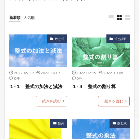
新着順
人気順
数と式
式と証明
2022-09-19
2022-10-05
2022-09-19
2022-10-05
0件
0件
１-１ 整式の加法と減法
１-４ 整式の割り算
続きを読む
続きを読む
数列
数と式