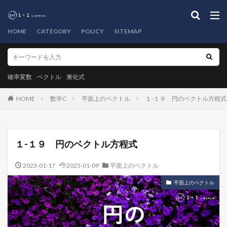
HOME
CATEGORY
POLICY
SITEMAP
確率変数
ベクトル
漸化式
HOME
数学C
平面上のベクトル
１-１９ 円のベクトル方程式
１-１９ 円のベクトル方程式
2023-01-17
2025-01-09
平面上のベクトル
平面上のベクトル