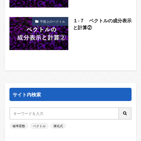
１-７ ベクトルの成分表示
平面上のベクトル
と計算②
サイト内検索
確率変数
ベクトル
漸化式