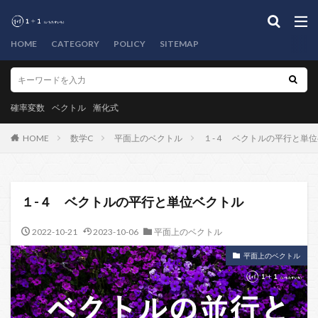
HOME
CATEGORY
POLICY
SITEMAP
確率変数
ベクトル
漸化式
HOME
数学C
平面上のベクトル
１-４ ベクトルの平行と単
１-４ ベクトルの平行と単位ベクトル
2022-10-21
2023-10-06
平面上のベクトル
平面上のベクトル