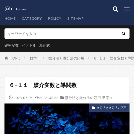
HOME
CATEGORY
POLICY
SITEMAP
確率変数
ベクトル
漸化式
HOME
数学III
微分法と微分法の応用
６−１１ 媒介変数と導
６−１１ 媒介変数と導関数
2023-07-05
2023-07-22
微分法と微分法の応用
,
数学III
微分法と微分法の応用