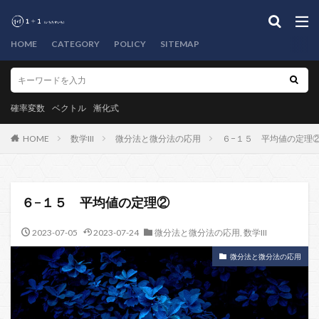
HOME
CATEGORY
POLICY
SITEMAP
確率変数
ベクトル
漸化式
HOME
数学III
微分法と微分法の応用
６−１５ 平均値の定理
６−１５ 平均値の定理②
2023-07-05
2023-07-24
微分法と微分法の応用
,
数学III
微分法と微分法の応用